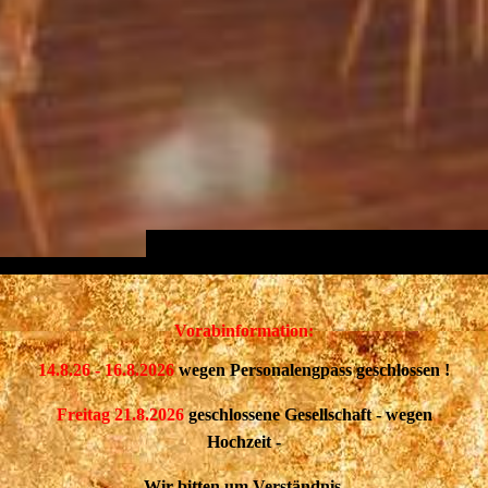
Vorabinformation:
14.8.26 - 16.8.2026
wegen Personalengpass geschlossen !
Freitag 21.8.2026
geschlossene Gesellschaft - wegen
Hochzeit -
Wir bitten um Verständnis.