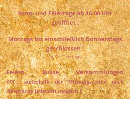
Sonn- und Feiertage ab 16.00 Uhr
geöffnet !
Montags bis einschließlich Donnerstags
geschlossen !
(außer Feiertage)
Feiern, Busse, Versammlungen
etc.,
außerhalb der Öffnungszeiten
nach
Absprache jederzeit möglich !