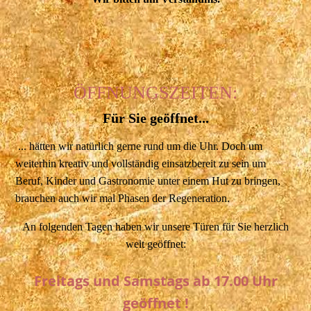
ÖFFNUNGSZEITEN:
Für Sie geöffnet...
... hätten wir natürlich gerne rund um die Uhr. Doch um
weiterhin kreativ und vollständig einsatzbereit zu sein um
Beruf, Kinder und Gastronomie unter einem Hut zu bringen,
brauchen auch wir mal Phasen der Regeneration.
An folgenden Tagen haben wir unsere Türen für Sie herzlich
weit geöffnet:
Freitags und Samstags ab 17.00 Uhr
geöffnet !